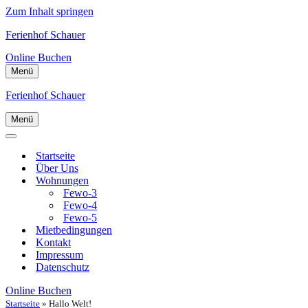
Zum Inhalt springen
Ferienhof Schauer
Online Buchen
Menü
Navigations-
Menü
Ferienhof Schauer
Menü
Navigations-
Menü
Navigations-
Menü
Startseite
Über Uns
Wohnungen
Fewo-3
Fewo-4
Fewo-5
Mietbedingungen
Kontakt
Impressum
Datenschutz
Online Buchen
Startseite
»
Hallo Welt!